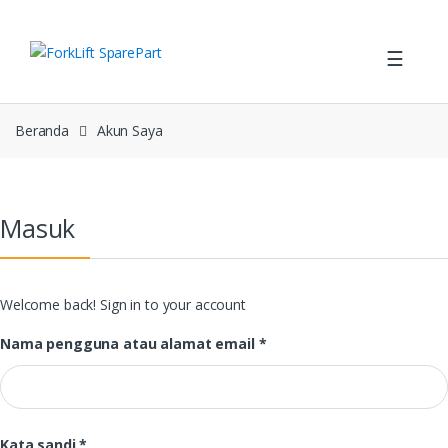
Skip
Skip
to
to
☰
navigation
content
Beranda
Akun Saya
Masuk
Welcome back! Sign in to your account
Required
Nama pengguna atau alamat email
*
Required
Kata sandi
*