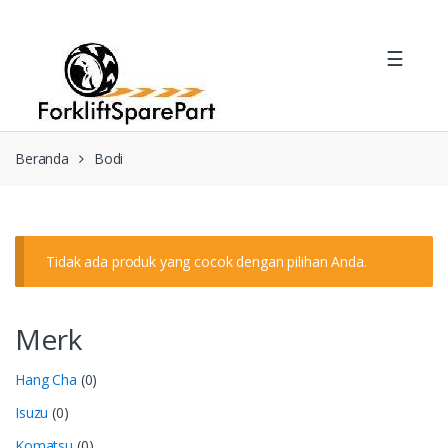
Skip
Skip
to
to
☰
navigation
content
Beranda
Bodi
Tidak ada produk yang cocok dengan pilihan Anda.
Merk
Hang Cha
(0)
Isuzu
(0)
Komatsu
(0)