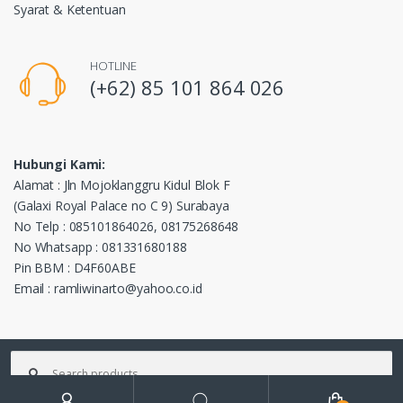
Syarat & Ketentuan
HOTLINE
(+62) 85 101 864 026
Hubungi Kami:
Alamat : Jln Mojoklanggru Kidul Blok F
(Galaxi Royal Palace no C 9) Surabaya
No Telp : 085101864026, 08175268648
No Whatsapp : 081331680188
Pin BBM : D4F60ABE
Email : ramliwinarto@yahoo.co.id
Pencarian
untuk:
©2016
forkfiftsparepart.com
- All Rights Reserved