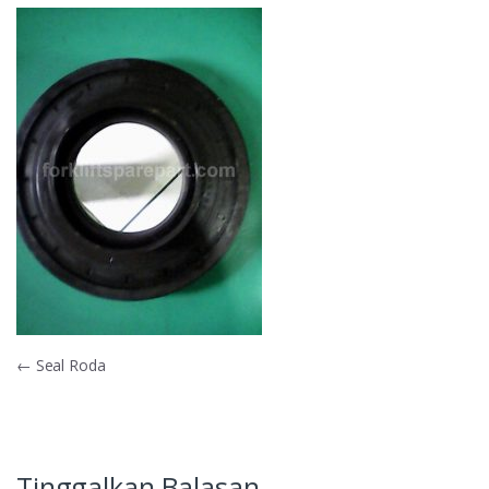
Navigasi
←
Seal Roda
pos
Tinggalkan Balasan