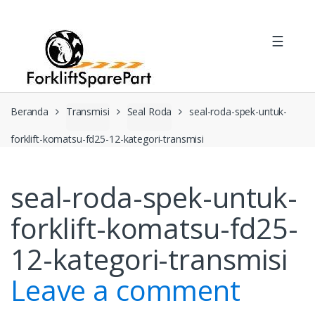
Skip
Skip
to
to
☰
navigation
content
Beranda
Transmisi
Seal Roda
seal-roda-spek-untuk-
forklift-komatsu-fd25-12-kategori-transmisi
seal-roda-spek-untuk-
forklift-komatsu-fd25-
12-kategori-transmisi
Leave a comment