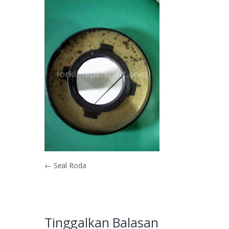
Navigasi
←
Seal Roda
pos
Tinggalkan Balasan