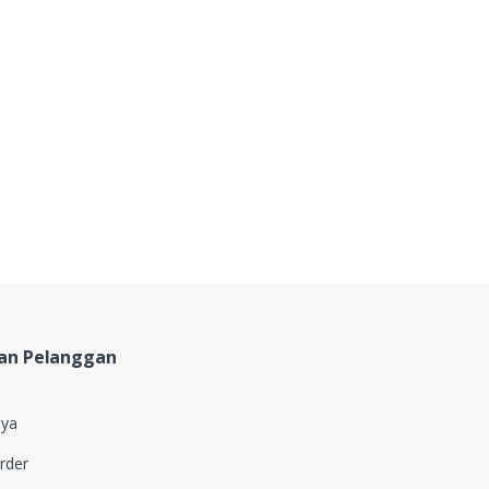
an Pelanggan
aya
rder