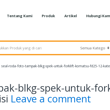
Tentang Kami
Produk
Artikel
Hubungi Kam
seal-roda-foto-tampak-blkg-spek-untuk-forklift-komatsu-fd25-12-kate
pak-blkg-spek-untuk-fork
isi
Leave a comment