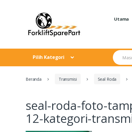
Skip
Skip
to
to
navigation
content
Utama
Search
Pilih Kategori
for:
Beranda
Transmisi
Seal Roda
seal-roda-foto-tam
12-kategori-transm