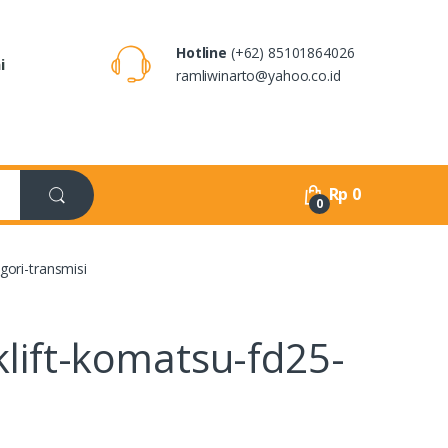
Hotline
(+62) 85101864026
i
ramliwinarto@yahoo.co.id
Rp
0
0
gori-transmisi
lift-komatsu-fd25-