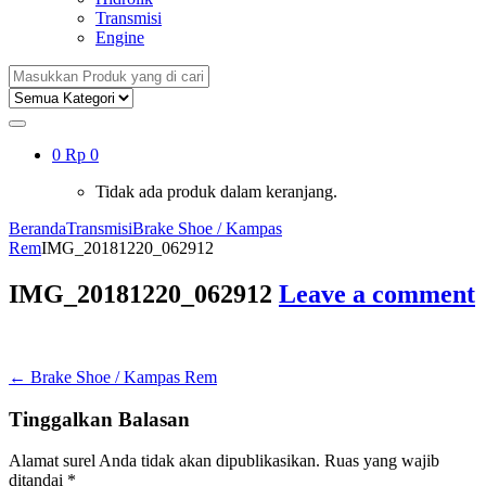
Transmisi
Engine
Search
for:
0
Rp
0
Tidak ada produk dalam keranjang.
Beranda
Transmisi
Brake Shoe / Kampas
Rem
IMG_20181220_062912
IMG_20181220_062912
Leave a comment
Navigasi
←
Brake Shoe / Kampas Rem
pos
Tinggalkan Balasan
Alamat surel Anda tidak akan dipublikasikan.
Ruas yang wajib
ditandai
*