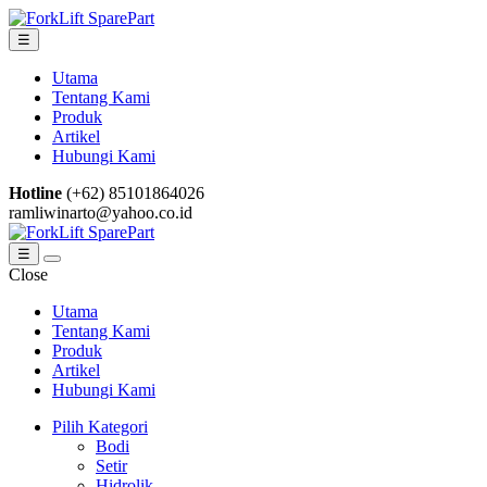
Skip
Skip
to
to
☰
navigation
content
Utama
Tentang Kami
Produk
Artikel
Hubungi Kami
Hotline
(+62) 85101864026
ramliwinarto@yahoo.co.id
☰
Close
Utama
Tentang Kami
Produk
Artikel
Hubungi Kami
Pilih Kategori
Bodi
Setir
Hidrolik