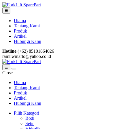
Skip
Skip
to
to
☰
navigation
content
Utama
Tentang Kami
Produk
Artikel
Hubungi Kami
Hotline
(+62) 85101864026
ramliwinarto@yahoo.co.id
☰
Close
Utama
Tentang Kami
Produk
Artikel
Hubungi Kami
Pilih Kategori
Bodi
Setir
Hidrolik