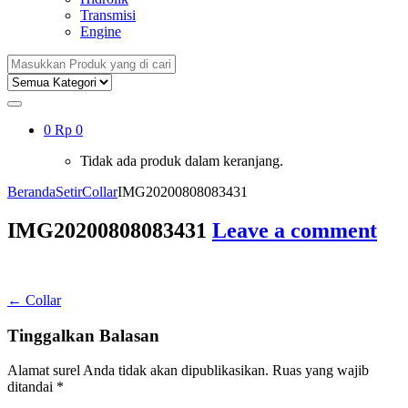
Transmisi
Engine
Search
for:
0
Rp
0
Tidak ada produk dalam keranjang.
Beranda
Setir
Collar
IMG20200808083431
IMG20200808083431
Leave a comment
Navigasi
←
Collar
pos
Tinggalkan Balasan
Alamat surel Anda tidak akan dipublikasikan.
Ruas yang wajib
ditandai
*