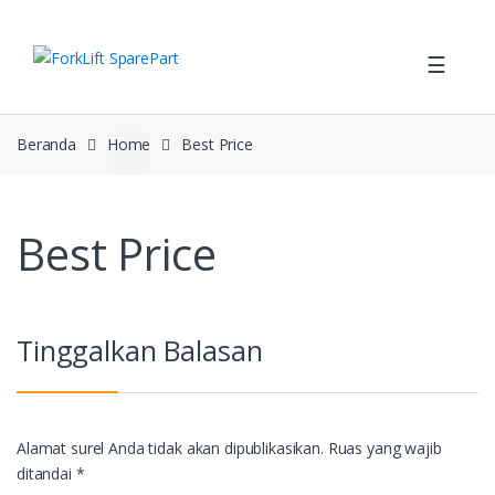
Skip
Skip
to
to
☰
navigation
content
Beranda
Home
Best Price
Best Price
Tinggalkan Balasan
Alamat surel Anda tidak akan dipublikasikan.
Ruas yang wajib
ditandai
*