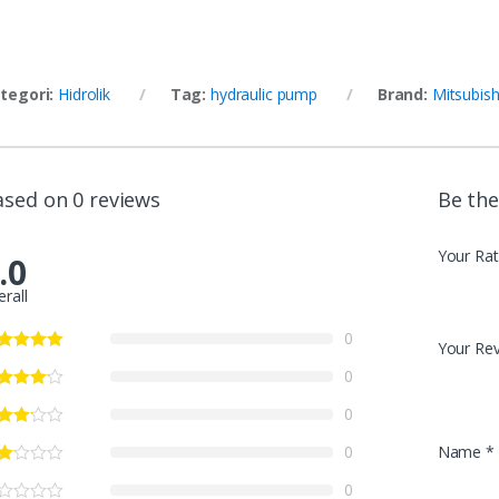
tegori:
Hidrolik
Tag:
hydraulic pump
Brand:
Mitsubish
ased on 0 reviews
Be the
Your Rat
.0
erall
0
Your Re
0
0
Name
*
0
0