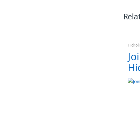
Rela
Hidroli
Jo
Hi