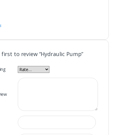
i
 first to review “Hydraulic Pump”
ing
view