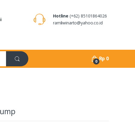
Hotline
(+62) 85101864026
i
ramliwinarto@yahoo.co.id
Rp
0
0
Pump