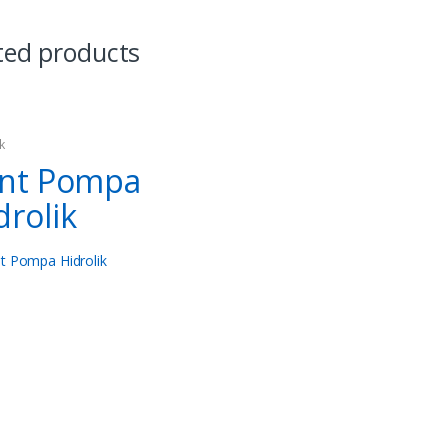
ted products
k
int Pompa
drolik