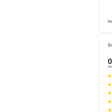
Ka
B
0
ov