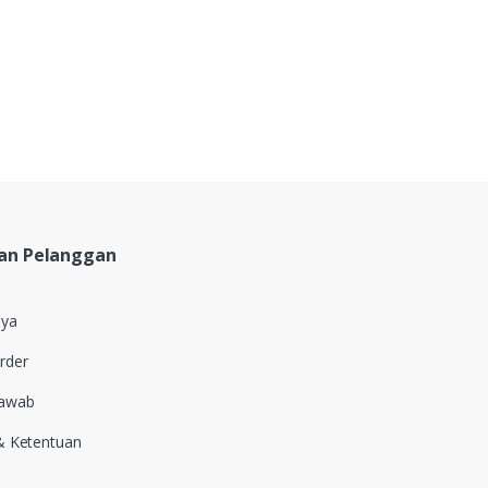
an Pelanggan
aya
rder
Jawab
& Ketentuan