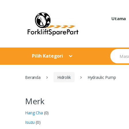
Skip
Skip
to
to
navigation
content
Utama
Search
Pilih Kategori
for:
Beranda
Hidrolik
Hydraulic Pump
Merk
Hang Cha
(0)
Isuzu
(0)