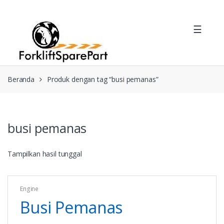
Skip
Skip
to
to
☰
navigation
content
Beranda
Produk dengan tag “busi pemanas”
busi pemanas
Tampilkan hasil tunggal
Engine
Busi Pemanas