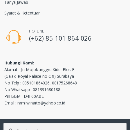
Tanya Jawab
Syarat & Ketentuan
HOTLINE
(+62) 85 101 864 026
Hubungi Kami:
Alamat : Jln Mojoklanggru Kidul Blok F
(Galaxi Royal Palace no C 9) Surabaya
No Telp : 085101864026, 08175268648
No Whatsapp : 081331680188
Pin BBM : D4F60ABE
Email : ramliwinarto@yahoo.co.id
Pencarian
untuk: