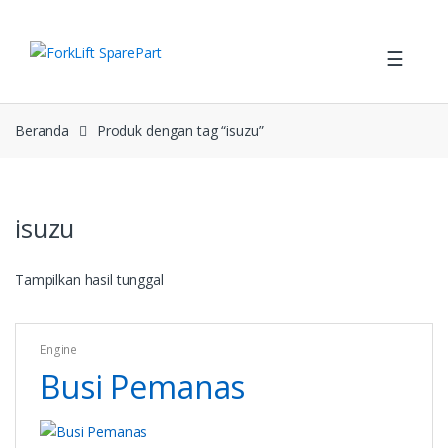
Skip
Skip
to
to
☰
navigation
content
Beranda
Produk dengan tag “isuzu”
isuzu
Tampilkan hasil tunggal
Engine
Busi Pemanas