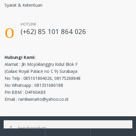
Syarat & Ketentuan
HOTLINE
(+62) 85 101 864 026
Hubungi Kami:
Alamat : Jln Mojoklanggru Kidul Blok F
(Galaxi Royal Palace no C 9) Surabaya
No Telp : 085101864026, 08175268648
No Whatsapp : 081331680188
Pin BBM : D4F60ABE
Email : ramliwinarto@yahoo.co.id
Pencarian
untuk: